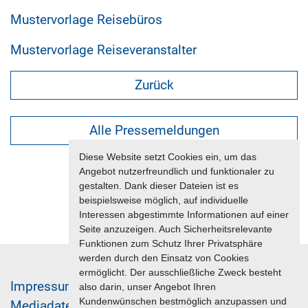
Mustervorlage Reisebüros
Mustervorlage Reiseveranstalter
Zurück
Alle Pressemeldungen
Diese Website setzt Cookies ein, um das
Angebot nutzerfreundlich und funktionaler zu
gestalten. Dank dieser Dateien ist es
beispielsweise möglich, auf individuelle
Interessen abgestimmte Informationen auf einer
Seite anzuzeigen. Auch Sicherheitsrelevante
Funktionen zum Schutz Ihrer Privatsphäre
werden durch den Einsatz von Cookies
ermöglicht. Der ausschließliche Zweck besteht
Im­pres­sum & Da­ten­schutz
also darin, unser Angebot Ihren
Kundenwünschen bestmöglich anzupassen und
Me­di­a­da­ten & Mar­ke­ting­leis­tun­gen
Jobs