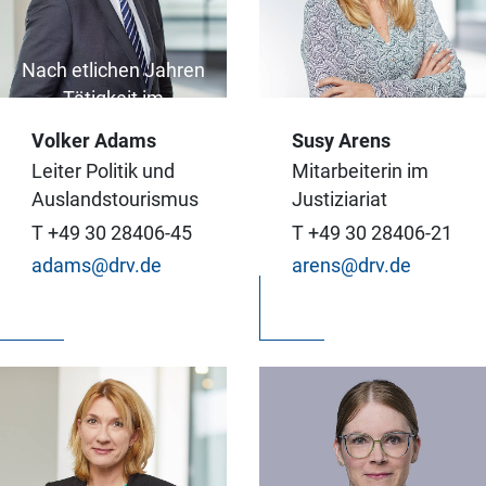
Nach etlichen Jahren
Tätigkeit im
Deutschen Bundestag
Volker Adams
Susy Arens
kenne ich mich im
Von der Ablage bis zur
Leiter Politik und
Mitarbeiterin im
politischen System
Zettelwirtschaft habe
Auslandstourismus
Justiziariat
gut aus. Diese
ich alles in der
T +49 30 28406-45
T +49 30 28406-21
Erfahrung bringe ich
Rechtsabteilung unter
adams@drv.de
arens@drv.de
nun an der
Kontrolle.
Schnittstelle von
Politik und
Reisewirtschaft ein.