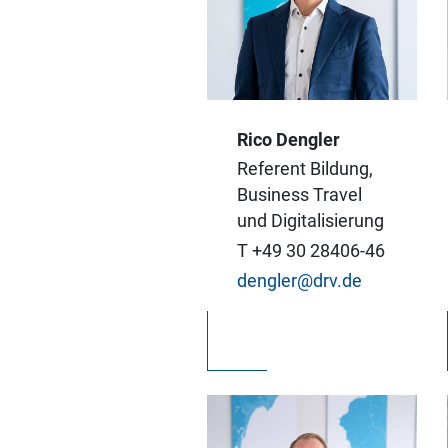
Vom Young Talent bis
Rico Dengler
zur jungen
Führungskraft: Als
Referent Bildung,
Referent für Bildung
Business Travel
betreue ich den
und Digitalisierung
touristischen
T +49 30 28406-46
Nachwuchs in der
dengler@drv.de
DRV-Talentakademie.