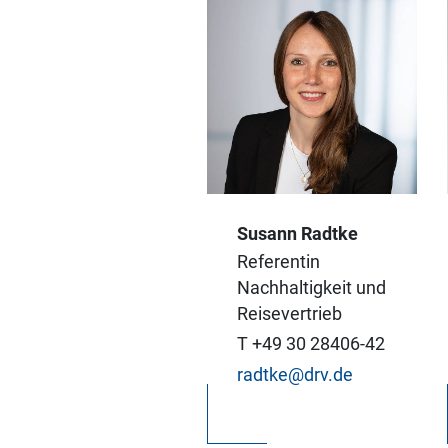
Bei den Themen
Susann Radtke
Nachhaltigkeit,
Referentin
Reisevertrieb und
Nachhaltigkeit und
Digitalisierung bin ich
Reisevertrieb
genau die richtige
T +49 30 28406-42
Ansprechpartnerin für
radtke@drv.de
Sie.