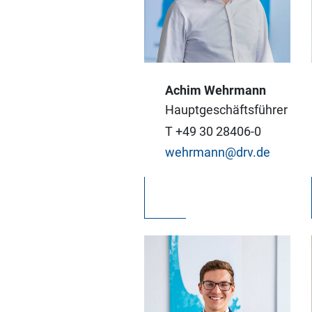
Achim Wehrmann
Alle Ziele. Eine
Stimme: Wir im DRV
Hauptgeschäftsführer
sorgen für die
T +49 30 28406-0
politische Vernetzung
wehrmann@drv.de
der Reisewirtschaft in
Berlin und Brüssel.