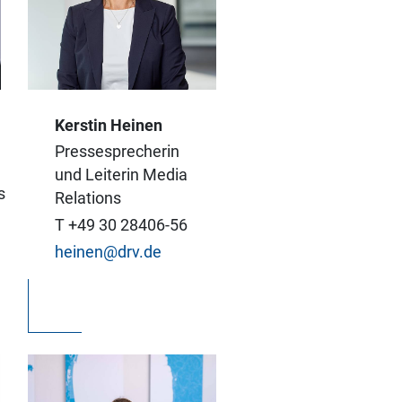
Seit Jahren als
Pressesprecherin bei
Kerstin Heinen
Airline, Veranstalter
Pressesprecherin
und Hotel unterwegs,
und Leiterin Media
s
freue ich mich noch
Relations
heute, Medien bei
T +49 30 28406-56
ihren Recherchen zu
heinen@drv.de
unterstützen.