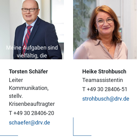
Meine Aufgaben sind
vielfältig, die
Mischung macht den
Reiz aus: Fernseh- und
Torsten Schäfer
Heike Strohbusch
Radiointerviews
Leiter
Teamassistentin
geben,
Mit Leidenschaft für
Kommunikation,
T +49 30 28406-51
Pressemitteilungen
das Team.
stellv.
strohbusch@drv.de
schreiben,
Krisenbeauftragter
Neuigkeiten für die
T +49 30 28406-20
Mitglieder via Website
schaefer@drv.de
und Newsletter
verbreiten.