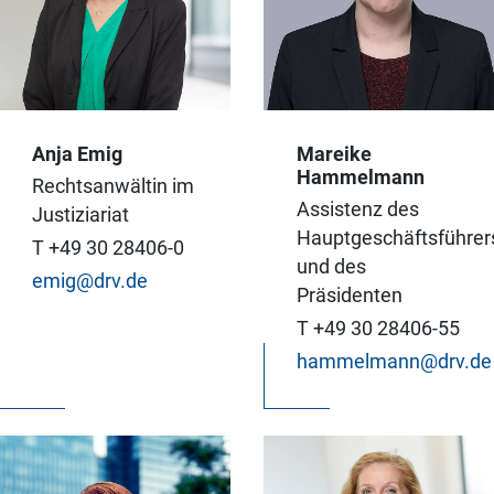
Wir beobachten die
Anja Emig
Mareike
Entwicklungen der
Ich habe alle Belange
Hammelmann
Rechtsanwältin im
Rechtsprechung mit
des
Assistenz des
Justiziariat
Blick auf die
Hauptgeschäftsführers
Hauptgeschäftsführer
T +49 30 28406-0
Reisewirtschaft und
und Präsidenten im
und des
emig@drv.de
beraten unsere
Blick.
Präsidenten
Mitglieder dazu.
T +49 30 28406-55
hammelmann@drv.de