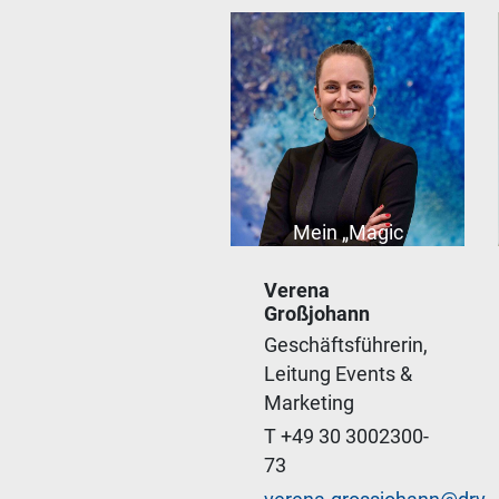
Mein „Magic
Moment“: Wenn aus
Verena
einer Idee, mit
Großjohann
akribisch angelegten
Geschäftsführerin,
Ablaufplänen, ein Live
Leitung Events &
Event entsteht, das
Marketing
alle Involvierten
gleichermaßen
T +49 30 3002300-
begeistert und die
73
Branche verbindet.