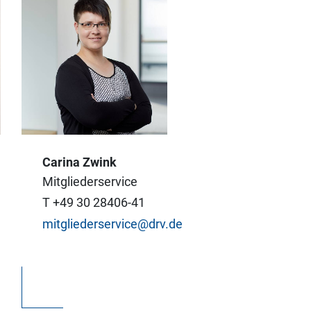
Carina Zwink
Ich freue mich über
Mitgliederservice
jedes Neumitglied und
T +49 30 28406-41
helfe gerne weiter,
mitgliederservice@drv.de
wenn Sie Fragen zur
Mitgliedschaft haben.