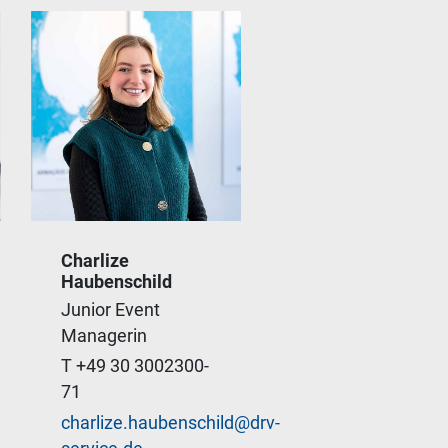
Menschen
Charlize
zusammenbringen,
Haubenschild
verbinden und dabei
Junior Event
nachhaltige
Managerin
Erinnerungen schaffen
T +49 30 3002300-
- immer mit einem
71
Lächeln.
charlize.haubenschild@drv-