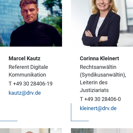
Wir prüfen
Gezielt passende
Marcel Kautz
Erfolgsaussichten von
Corinna Kleinert
Botschaften zu
Klagen und führen
Referent Digitale
Rechtsanwältin
formen und diese
Musterprozesse für
Kommunikation
(Syndikusanwältin),
effektiv digital zu
unsere Mitglieder, um
Leiterin des
T +49 30 28406-19
vermitteln - das liegt in
branchenrelevante
Justiziariats
kautz@drv.de
meiner
Rechtsfragen zu
T +49 30 28406-0
Verantwortung.
klären.
kleinert@drv.de