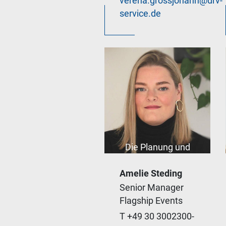
verena.grossjohann@drv-
service.de
Die Planung und
Umsetzung der
Leitveranstaltungen
Amelie Steding
des DRV gestalte ich
Senior Manager
mit Weitsicht,
Flagship Events
Genauigkeit und
T +49 30 3002300-
Leidenschaft für die