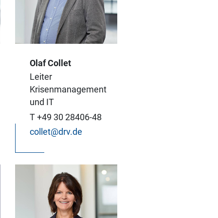
Ob Unfall,
Olaf Collet
Naturkatastrophe,
Leiter
oder politische
Krisenmanagement
Unruhen – bei Krisen
und IT
stehe ich unseren
T +49 30 28406-48
Unternehmen
collet@drv.de
verlässlich zur Seite.