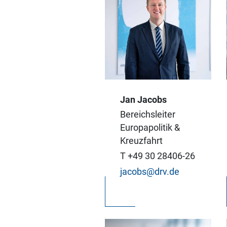
Jan Jacobs
Ich begleite die
europäische Politik für
Bereichsleiter
die Reisewirtschaft
Europapolitik &
und bringe die
Kreuzfahrt
Perspektive der
T +49 30 28406-26
Branche in Brüssel ein.
jacobs@drv.de