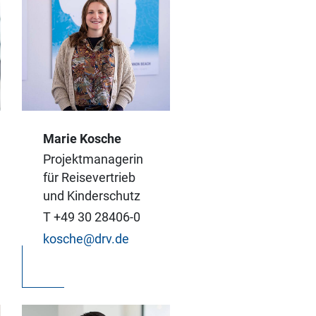
Marie Kosche
Für starken
Projektmanagerin
Reisevertrieb und
für Reisevertrieb
wirksamen
und Kinderschutz
Kinderschutz – dafür
T +49 30 28406-0
setze ich mich ein.
kosche@drv.de