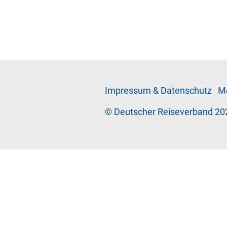
Im­pres­sum & Da­ten­schutz
Me
© Deutscher Reiseverband 20