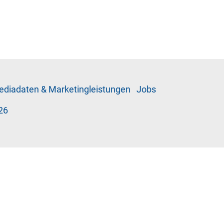
­di­a­da­ten & Mar­ke­ting­leis­tun­gen
Jobs
26