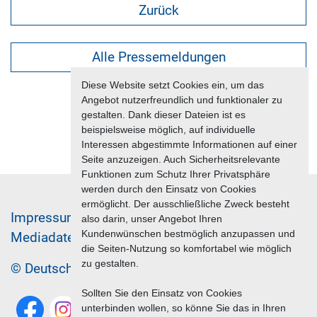
Zurück
Alle Pressemeldungen
Diese Website setzt Cookies ein, um das
Angebot nutzerfreundlich und funktionaler zu
gestalten. Dank dieser Dateien ist es
beispielsweise möglich, auf individuelle
Interessen abgestimmte Informationen auf einer
Seite anzuzeigen. Auch Sicherheitsrelevante
Funktionen zum Schutz Ihrer Privatsphäre
werden durch den Einsatz von Cookies
ermöglicht. Der ausschließliche Zweck besteht
Im­pres­sum & Da­ten­schutz
also darin, unser Angebot Ihren
Kundenwünschen bestmöglich anzupassen und
Me­di­a­da­ten & Mar­ke­ting­leis­tun­gen
Jobs
die Seiten-Nutzung so komfortabel wie möglich
zu gestalten.
© Deutscher Reiseverband 2026
Sollten Sie den Einsatz von Cookies
unterbinden wollen, so könne Sie das in Ihren