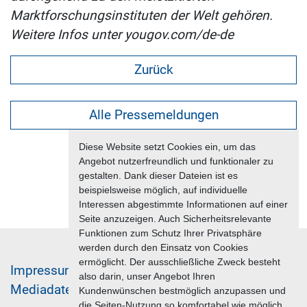
Marktforschungsinstituten der Welt gehören.
Weitere Infos unter yougov.com/de-de
Zurück
Alle Pressemeldungen
Diese Website setzt Cookies ein, um das
Angebot nutzerfreundlich und funktionaler zu
gestalten. Dank dieser Dateien ist es
beispielsweise möglich, auf individuelle
Interessen abgestimmte Informationen auf einer
Seite anzuzeigen. Auch Sicherheitsrelevante
Funktionen zum Schutz Ihrer Privatsphäre
werden durch den Einsatz von Cookies
ermöglicht. Der ausschließliche Zweck besteht
Im­pres­sum & Da­ten­schutz
also darin, unser Angebot Ihren
Me­di­a­da­ten & Mar­ke­ting­leis­tun­gen
Jobs
Kundenwünschen bestmöglich anzupassen und
die Seiten-Nutzung so komfortabel wie möglich