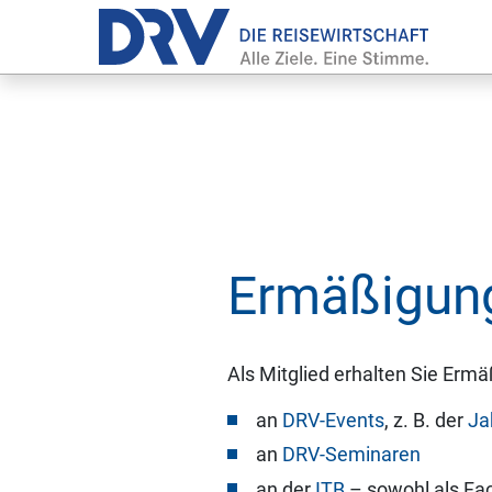
Er­mä­ßi­gun
Als Mitglied erhalten Sie Erm
an
DRV-Events
, z. B. der
Ja
an
DRV-Seminaren
an der
ITB
– sowohl als Fa