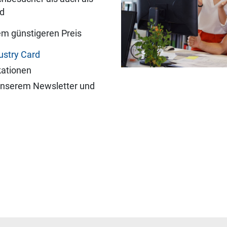
nd
em günstigeren Preis
ustry Card
kationen
unserem Newsletter und