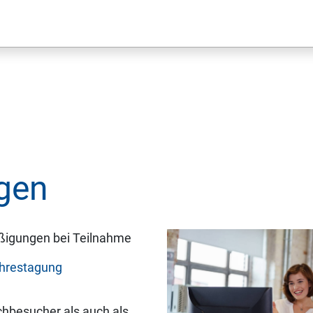
­gen
äßigungen bei Teilnahme
hrestagung
chbesucher als auch als