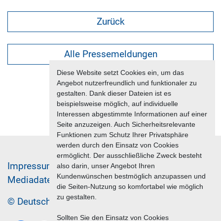
Zurück
Alle Pressemeldungen
Diese Website setzt Cookies ein, um das
Angebot nutzerfreundlich und funktionaler zu
gestalten. Dank dieser Dateien ist es
beispielsweise möglich, auf individuelle
Interessen abgestimmte Informationen auf einer
Seite anzuzeigen. Auch Sicherheitsrelevante
Funktionen zum Schutz Ihrer Privatsphäre
werden durch den Einsatz von Cookies
ermöglicht. Der ausschließliche Zweck besteht
Im­pres­sum & Da­ten­schutz
also darin, unser Angebot Ihren
Kundenwünschen bestmöglich anzupassen und
Me­di­a­da­ten & Mar­ke­ting­leis­tun­gen
Jobs
die Seiten-Nutzung so komfortabel wie möglich
zu gestalten.
© Deutscher Reiseverband 2026
Sollten Sie den Einsatz von Cookies