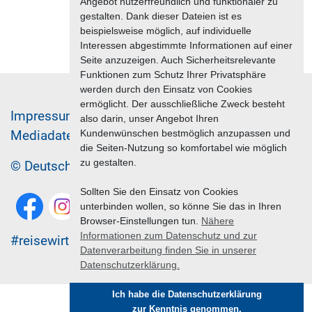
Angebot nutzerfreundlich und funktionaler zu
gestalten. Dank dieser Dateien ist es
beispielsweise möglich, auf individuelle
Interessen abgestimmte Informationen auf einer
Seite anzuzeigen. Auch Sicherheitsrelevante
Funktionen zum Schutz Ihrer Privatsphäre
werden durch den Einsatz von Cookies
ermöglicht. Der ausschließliche Zweck besteht
Im­pres­sum & Da­ten­schutz
also darin, unser Angebot Ihren
Me­di­a­da­ten & Mar­ke­ting­leis­tun­gen
Jobs
Kundenwünschen bestmöglich anzupassen und
die Seiten-Nutzung so komfortabel wie möglich
zu gestalten.
© Deutscher Reiseverband 2026
Sollten Sie den Einsatz von Cookies
unterbinden wollen, so könne Sie das in Ihren
Browser-Einstellungen tun.
Nähere
Informationen zum Datenschutz und zur
#reisewirtschaft
Datenverarbeitung finden Sie in unserer
Datenschutzerklärung.
Ich habe die Datenschutzerklärung
zur Kenntnis genommen.