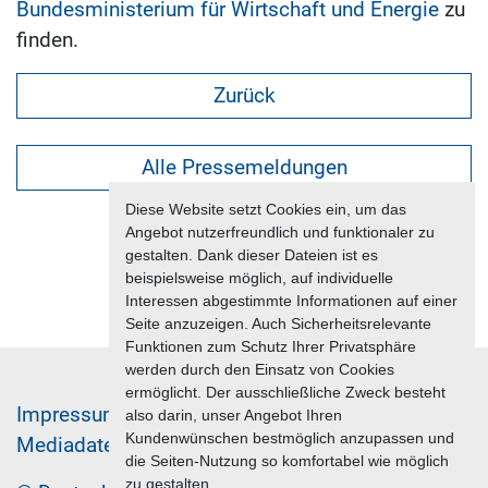
Bundesministerium für Wirtschaft und Energie
zu
finden.
Zurück
Alle Pressemeldungen
Diese Website setzt Cookies ein, um das
Angebot nutzerfreundlich und funktionaler zu
gestalten. Dank dieser Dateien ist es
beispielsweise möglich, auf individuelle
Interessen abgestimmte Informationen auf einer
Seite anzuzeigen. Auch Sicherheitsrelevante
Funktionen zum Schutz Ihrer Privatsphäre
werden durch den Einsatz von Cookies
ermöglicht. Der ausschließliche Zweck besteht
Im­pres­sum & Da­ten­schutz
also darin, unser Angebot Ihren
Kundenwünschen bestmöglich anzupassen und
Me­di­a­da­ten & Mar­ke­ting­leis­tun­gen
Jobs
die Seiten-Nutzung so komfortabel wie möglich
zu gestalten.