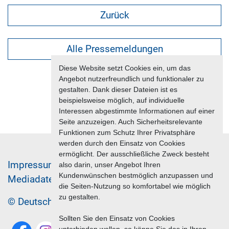
Zurück
Alle Pressemeldungen
Diese Website setzt Cookies ein, um das
Angebot nutzerfreundlich und funktionaler zu
gestalten. Dank dieser Dateien ist es
beispielsweise möglich, auf individuelle
Interessen abgestimmte Informationen auf einer
Seite anzuzeigen. Auch Sicherheitsrelevante
Funktionen zum Schutz Ihrer Privatsphäre
werden durch den Einsatz von Cookies
ermöglicht. Der ausschließliche Zweck besteht
Im­pres­sum & Da­ten­schutz
also darin, unser Angebot Ihren
Kundenwünschen bestmöglich anzupassen und
Me­di­a­da­ten & Mar­ke­ting­leis­tun­gen
Jobs
die Seiten-Nutzung so komfortabel wie möglich
zu gestalten.
© Deutscher Reiseverband 2026
Sollten Sie den Einsatz von Cookies
unterbinden wollen, so könne Sie das in Ihren