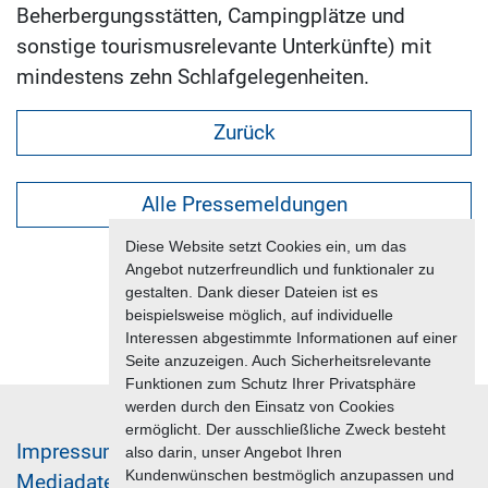
Beherbergungsstätten, Campingplätze und
sonstige tourismusrelevante Unterkünfte) mit
mindestens zehn Schlafgelegenheiten.
Zurück
Alle Pressemeldungen
Diese Website setzt Cookies ein, um das
Angebot nutzerfreundlich und funktionaler zu
gestalten. Dank dieser Dateien ist es
beispielsweise möglich, auf individuelle
Interessen abgestimmte Informationen auf einer
Seite anzuzeigen. Auch Sicherheitsrelevante
Funktionen zum Schutz Ihrer Privatsphäre
werden durch den Einsatz von Cookies
ermöglicht. Der ausschließliche Zweck besteht
Im­pres­sum & Da­ten­schutz
also darin, unser Angebot Ihren
Kundenwünschen bestmöglich anzupassen und
Me­di­a­da­ten & Mar­ke­ting­leis­tun­gen
Jobs