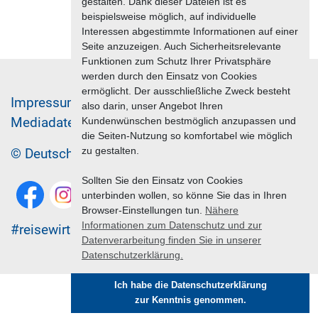
gestalten. Dank dieser Dateien ist es
beispielsweise möglich, auf individuelle
Interessen abgestimmte Informationen auf einer
Seite anzuzeigen. Auch Sicherheitsrelevante
Funktionen zum Schutz Ihrer Privatsphäre
werden durch den Einsatz von Cookies
ermöglicht. Der ausschließliche Zweck besteht
Im­pres­sum & Da­ten­schutz
also darin, unser Angebot Ihren
Me­di­a­da­ten & Mar­ke­ting­leis­tun­gen
Jobs
Kundenwünschen bestmöglich anzupassen und
die Seiten-Nutzung so komfortabel wie möglich
zu gestalten.
© Deutscher Reiseverband 2026
Sollten Sie den Einsatz von Cookies
unterbinden wollen, so könne Sie das in Ihren
Browser-Einstellungen tun.
Nähere
Informationen zum Datenschutz und zur
#reisewirtschaft
Datenverarbeitung finden Sie in unserer
Datenschutzerklärung.
Ich habe die Datenschutzerklärung
zur Kenntnis genommen.