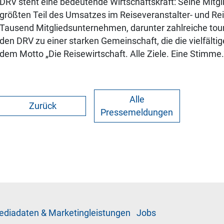
DRV steht eine bedeutende Wirtschaftskraft: Seine Mitgl
größten Teil des Umsatzes im Reiseveranstalter- und Re
Tausend Mitgliedsunternehmen, darunter zahlreiche tour
den DRV zu einer starken Gemeinschaft, die die vielfälti
dem Motto „Die Reisewirtschaft. Alle Ziele. Eine Stimme.
Alle
Zurück
Pressemeldungen
­di­a­da­ten & Mar­ke­ting­leis­tun­gen
Jobs