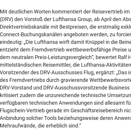
Mit deutlichen Worten kommentiert der Reisevertrieb i
(DRV) den Vorstoß der Lufthansa Group, ab April den Abs
Direktvertriebskanäle mit Bestpreisen, die erstmalig exkl
Connect-Buchungskanälen angeboten werden, zu forcier
eindeutig: „Die Lufthansa wirft damit Knüppel in die Bein
entzieht dem Fremdvertrieb wettbewerbsfähige Preise u
dem neutralen Preis-Leistungsvergleich“, bewertet Ralf 
mittelständischen Reisemittler, die Lufthansa-Aktivitäte
Vorsitzender des DRV-Ausschusses Flug, ergänzt: „Das is
des Fremdvertriebs durch gravierende Wettbewerbsvorteil
DRV-Vorstand und DRV-Ausschussvorsitzende Business 
kritisiert zudem die unzureichende technische Umsetzung
verfügbaren technischen Anwendungen sind allesamt für
Flugschein-Vertrieb gerade im Geschäftsreisebereich nic
Anbindung solcher Tools beziehungsweise deren Anwe
Mehraufwände, die erheblich sind.“