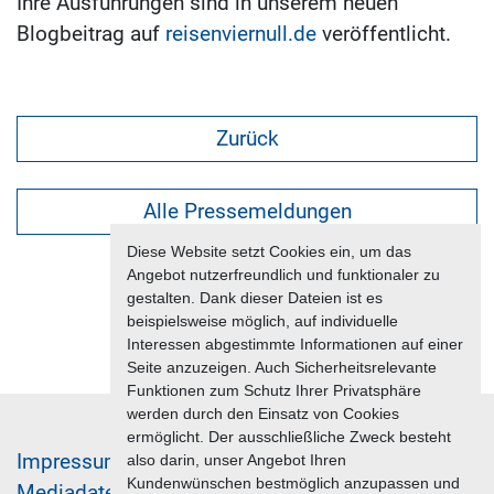
Ihre Ausführungen sind in unserem neuen
Blogbeitrag auf
reisenviernull.de
veröffentlicht.
Zurück
Alle Pressemeldungen
Diese Website setzt Cookies ein, um das
Angebot nutzerfreundlich und funktionaler zu
gestalten. Dank dieser Dateien ist es
beispielsweise möglich, auf individuelle
Interessen abgestimmte Informationen auf einer
Seite anzuzeigen. Auch Sicherheitsrelevante
Funktionen zum Schutz Ihrer Privatsphäre
werden durch den Einsatz von Cookies
ermöglicht. Der ausschließliche Zweck besteht
Im­pres­sum & Da­ten­schutz
also darin, unser Angebot Ihren
Kundenwünschen bestmöglich anzupassen und
Me­di­a­da­ten & Mar­ke­ting­leis­tun­gen
Jobs