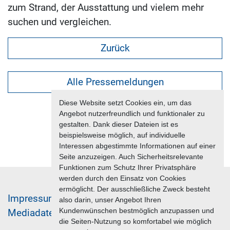
zum Strand, der Ausstattung und vielem mehr
suchen und vergleichen.
Zurück
Alle Pressemeldungen
Diese Website setzt Cookies ein, um das
Angebot nutzerfreundlich und funktionaler zu
gestalten. Dank dieser Dateien ist es
beispielsweise möglich, auf individuelle
Interessen abgestimmte Informationen auf einer
Seite anzuzeigen. Auch Sicherheitsrelevante
Funktionen zum Schutz Ihrer Privatsphäre
werden durch den Einsatz von Cookies
ermöglicht. Der ausschließliche Zweck besteht
Im­pres­sum & Da­ten­schutz
also darin, unser Angebot Ihren
Kundenwünschen bestmöglich anzupassen und
Me­di­a­da­ten & Mar­ke­ting­leis­tun­gen
Jobs
die Seiten-Nutzung so komfortabel wie möglich