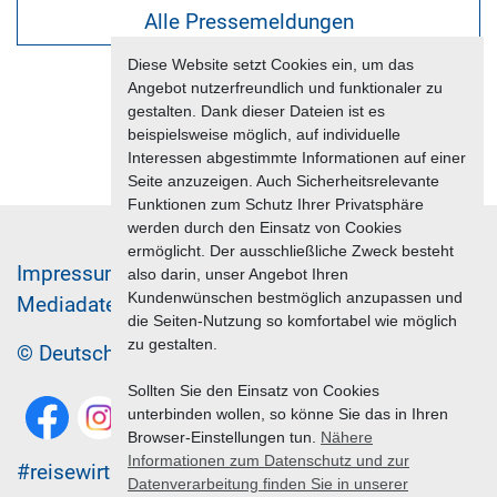
Alle Pressemeldungen
Diese Website setzt Cookies ein, um das
Angebot nutzerfreundlich und funktionaler zu
gestalten. Dank dieser Dateien ist es
beispielsweise möglich, auf individuelle
Interessen abgestimmte Informationen auf einer
Seite anzuzeigen. Auch Sicherheitsrelevante
Funktionen zum Schutz Ihrer Privatsphäre
werden durch den Einsatz von Cookies
ermöglicht. Der ausschließliche Zweck besteht
Im­pres­sum & Da­ten­schutz
also darin, unser Angebot Ihren
Kundenwünschen bestmöglich anzupassen und
Me­di­a­da­ten & Mar­ke­ting­leis­tun­gen
Jobs
die Seiten-Nutzung so komfortabel wie möglich
zu gestalten.
© Deutscher Reiseverband 2026
Sollten Sie den Einsatz von Cookies
unterbinden wollen, so könne Sie das in Ihren
Browser-Einstellungen tun.
Nähere
Informationen zum Datenschutz und zur
#reisewirtschaft
Datenverarbeitung finden Sie in unserer