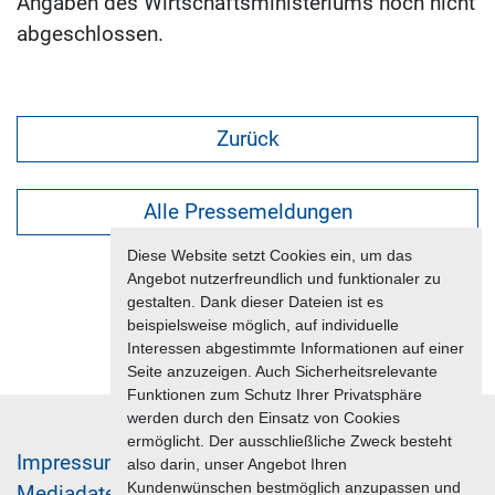
Angaben des Wirtschaftsministeriums noch nicht
abgeschlossen.
Zurück
Alle Pressemeldungen
Diese Website setzt Cookies ein, um das
Angebot nutzerfreundlich und funktionaler zu
gestalten. Dank dieser Dateien ist es
beispielsweise möglich, auf individuelle
Interessen abgestimmte Informationen auf einer
Seite anzuzeigen. Auch Sicherheitsrelevante
Funktionen zum Schutz Ihrer Privatsphäre
werden durch den Einsatz von Cookies
ermöglicht. Der ausschließliche Zweck besteht
Im­pres­sum & Da­ten­schutz
also darin, unser Angebot Ihren
Kundenwünschen bestmöglich anzupassen und
Me­di­a­da­ten & Mar­ke­ting­leis­tun­gen
Jobs