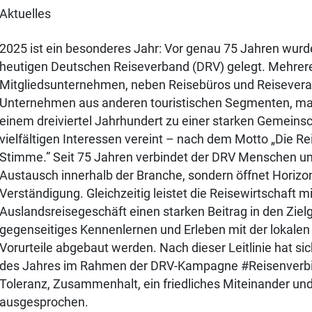
Aktuelles
2025 ist ein besonderes Jahr: Vor genau 75 Jahren wurd
heutigen Deutschen Reiseverband (DRV) gelegt. Mehre
Mitgliedsunternehmen, neben Reisebüros und Reiseveran
Unternehmen aus anderen touristischen Segmenten, m
einem dreiviertel Jahrhundert zu einer starken Gemeinsch
vielfältigen Interessen vereint – nach dem Motto „Die Rei
Stimme.” Seit 75 Jahren verbindet der DRV Menschen und
Austausch innerhalb der Branche, sondern öffnet Horizon
Verständigung. Gleichzeitig leistet die Reisewirtschaft m
Auslandsreisegeschäft einen starken Beitrag in den Ziel
gegenseitiges Kennenlernen und Erleben mit der lokale
Vorurteile abgebaut werden. Nach dieser Leitlinie hat si
des Jahres im Rahmen der DRV-Kampagne #Reisenverbind
Toleranz, Zusammenhalt, ein friedliches Miteinander un
ausgesprochen.