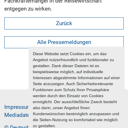
Fachkräftemangel in der Reisewirtschaft
entgegen zu wirken.
Zurück
Alle Pressemeldungen
Diese Website setzt Cookies ein, um das
Angebot nutzerfreundlich und funktionaler zu
gestalten. Dank dieser Dateien ist es
beispielsweise möglich, auf individuelle
Interessen abgestimmte Informationen auf einer
Seite anzuzeigen. Auch Sicherheitsrelevante
Funktionen zum Schutz Ihrer Privatsphäre
werden durch den Einsatz von Cookies
ermöglicht. Der ausschließliche Zweck besteht
Im­pres­sum & Da­ten­schutz
also darin, unser Angebot Ihren
Kundenwünschen bestmöglich anzupassen und
Me­di­a­da­ten & Mar­ke­ting­leis­tun­gen
Jobs
die Seiten-Nutzung so komfortabel wie möglich
zu gestalten.
© Deutscher Reiseverband 2026