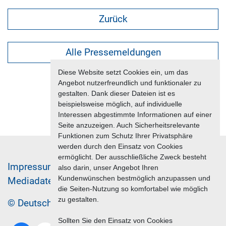
Zurück
Alle Pressemeldungen
Diese Website setzt Cookies ein, um das
Angebot nutzerfreundlich und funktionaler zu
gestalten. Dank dieser Dateien ist es
beispielsweise möglich, auf individuelle
Interessen abgestimmte Informationen auf einer
Seite anzuzeigen. Auch Sicherheitsrelevante
Funktionen zum Schutz Ihrer Privatsphäre
werden durch den Einsatz von Cookies
ermöglicht. Der ausschließliche Zweck besteht
Im­pres­sum & Da­ten­schutz
also darin, unser Angebot Ihren
Kundenwünschen bestmöglich anzupassen und
Me­di­a­da­ten & Mar­ke­ting­leis­tun­gen
Jobs
die Seiten-Nutzung so komfortabel wie möglich
zu gestalten.
© Deutscher Reiseverband 2026
Sollten Sie den Einsatz von Cookies