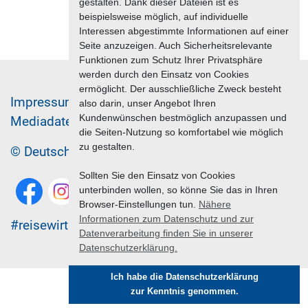
gestalten. Dank dieser Dateien ist es
beispielsweise möglich, auf individuelle
Interessen abgestimmte Informationen auf einer
Seite anzuzeigen. Auch Sicherheitsrelevante
Funktionen zum Schutz Ihrer Privatsphäre
werden durch den Einsatz von Cookies
ermöglicht. Der ausschließliche Zweck besteht
Im­pres­sum & Da­ten­schutz
also darin, unser Angebot Ihren
Kundenwünschen bestmöglich anzupassen und
Me­di­a­da­ten & Mar­ke­ting­leis­tun­gen
Jobs
die Seiten-Nutzung so komfortabel wie möglich
zu gestalten.
© Deutscher Reiseverband 2026
Sollten Sie den Einsatz von Cookies
unterbinden wollen, so könne Sie das in Ihren
Browser-Einstellungen tun.
Nähere
Informationen zum Datenschutz und zur
#reisewirtschaft
Datenverarbeitung finden Sie in unserer
Datenschutzerklärung.
Ich habe die Datenschutzerklärung
zur Kenntnis genommen.