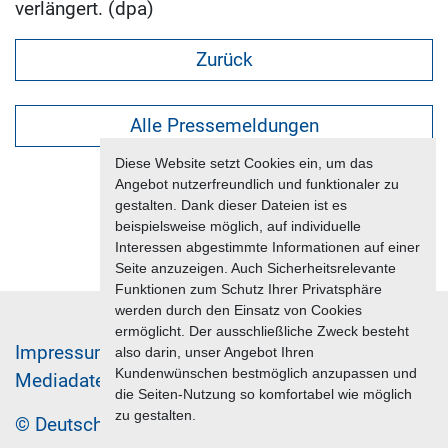
verlängert. (dpa)
Zurück
Alle Pressemeldungen
Diese Website setzt Cookies ein, um das
Angebot nutzerfreundlich und funktionaler zu
gestalten. Dank dieser Dateien ist es
beispielsweise möglich, auf individuelle
Interessen abgestimmte Informationen auf einer
Seite anzuzeigen. Auch Sicherheitsrelevante
Funktionen zum Schutz Ihrer Privatsphäre
werden durch den Einsatz von Cookies
ermöglicht. Der ausschließliche Zweck besteht
Im­pres­sum & Da­ten­schutz
also darin, unser Angebot Ihren
Kundenwünschen bestmöglich anzupassen und
Me­di­a­da­ten & Mar­ke­ting­leis­tun­gen
Jobs
die Seiten-Nutzung so komfortabel wie möglich
zu gestalten.
© Deutscher Reiseverband 2026