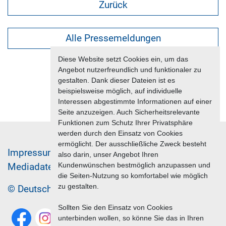
Zurück
Alle Pressemeldungen
Diese Website setzt Cookies ein, um das
Angebot nutzerfreundlich und funktionaler zu
gestalten. Dank dieser Dateien ist es
beispielsweise möglich, auf individuelle
Interessen abgestimmte Informationen auf einer
Seite anzuzeigen. Auch Sicherheitsrelevante
Funktionen zum Schutz Ihrer Privatsphäre
werden durch den Einsatz von Cookies
ermöglicht. Der ausschließliche Zweck besteht
Im­pres­sum & Da­ten­schutz
also darin, unser Angebot Ihren
Kundenwünschen bestmöglich anzupassen und
Me­di­a­da­ten & Mar­ke­ting­leis­tun­gen
Jobs
die Seiten-Nutzung so komfortabel wie möglich
zu gestalten.
© Deutscher Reiseverband 2026
Sollten Sie den Einsatz von Cookies
unterbinden wollen, so könne Sie das in Ihren