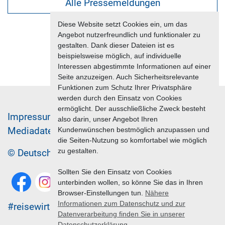
Alle Pressemeldungen
Diese Website setzt Cookies ein, um das
Angebot nutzerfreundlich und funktionaler zu
gestalten. Dank dieser Dateien ist es
beispielsweise möglich, auf individuelle
Interessen abgestimmte Informationen auf einer
Seite anzuzeigen. Auch Sicherheitsrelevante
Funktionen zum Schutz Ihrer Privatsphäre
werden durch den Einsatz von Cookies
ermöglicht. Der ausschließliche Zweck besteht
Im­pres­sum & Da­ten­schutz
also darin, unser Angebot Ihren
Me­di­a­da­ten & Mar­ke­ting­leis­tun­gen
Jobs
Kundenwünschen bestmöglich anzupassen und
die Seiten-Nutzung so komfortabel wie möglich
zu gestalten.
© Deutscher Reiseverband 2026
Sollten Sie den Einsatz von Cookies
unterbinden wollen, so könne Sie das in Ihren
Browser-Einstellungen tun.
Nähere
Informationen zum Datenschutz und zur
#reisewirtschaft
Datenverarbeitung finden Sie in unserer
Datenschutzerklärung.