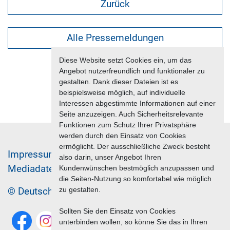
Zurück
Alle Pressemeldungen
Diese Website setzt Cookies ein, um das
Angebot nutzerfreundlich und funktionaler zu
gestalten. Dank dieser Dateien ist es
beispielsweise möglich, auf individuelle
Interessen abgestimmte Informationen auf einer
Seite anzuzeigen. Auch Sicherheitsrelevante
Funktionen zum Schutz Ihrer Privatsphäre
werden durch den Einsatz von Cookies
ermöglicht. Der ausschließliche Zweck besteht
Im­pres­sum & Da­ten­schutz
also darin, unser Angebot Ihren
Me­di­a­da­ten & Mar­ke­ting­leis­tun­gen
Jobs
Kundenwünschen bestmöglich anzupassen und
die Seiten-Nutzung so komfortabel wie möglich
zu gestalten.
© Deutscher Reiseverband 2026
Sollten Sie den Einsatz von Cookies
unterbinden wollen, so könne Sie das in Ihren