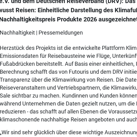
 e.V. und dem Deutschen Reiseverband (DRV): Das 
usst Reisen: Einheitliche Darstellung des Klimaf
achhaltigkeitspreis Produkte 2026 ausgezeichne
Nachhaltigkeit
|
Pressemeldungen
Herzstück des Projekts ist die entwickelte Plattform Klim
Emissionsdaten für Reisebausteine wie Flüge, Unterkünf
Fußabdrücken bereitstellt. Auf Basis einer einheitlichen
Berechnung schafft das von Futouris und dem DRV initiie
Transparenz über die Klimawirkung von Reisen. Die Dat
Reiseveranstaltern und Vertriebspartnern, die Klimawirk
Sale sichtbar zu machen. Kundinnen und Kunden können
während Unternehmen die Daten gezielt nutzen, um die 
reduzieren - das schafft auf allen Ebenen die Voraussetz
klimaschonende nachhaltige Reisen angeboten und auc
„Wir sind sehr glücklich über diese wichtige Auszeichnung