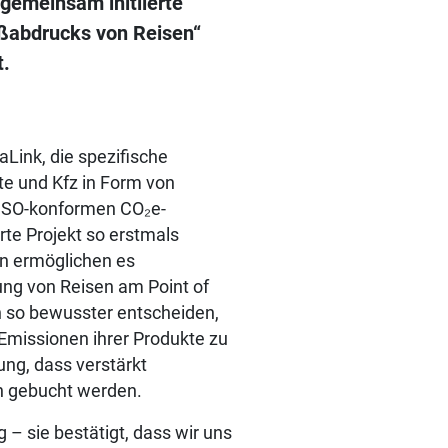
gemeinsam initiierte
ußabdrucks von Reisen“
t.
aLink, die spezifische
te und Kfz in Form von
, ISO-konformen CO₂e-
rte Projekt so erstmals
en ermöglichen es
ung von Reisen am Point of
 so bewusster entscheiden,
Emissionen ihrer Produkte zu
ung, dass verstärkt
h gebucht werden.
 – sie bestätigt, dass wir uns