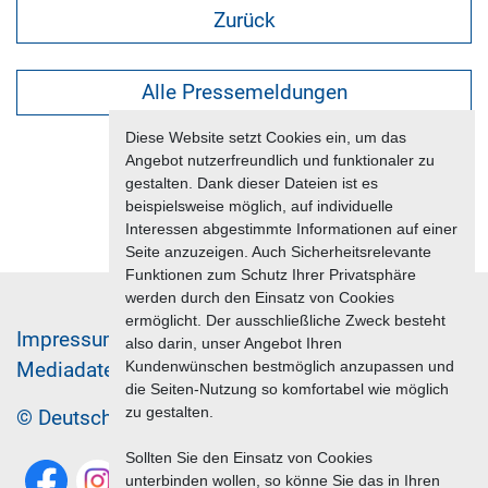
Zurück
Alle Pressemeldungen
Diese Website setzt Cookies ein, um das
Angebot nutzerfreundlich und funktionaler zu
gestalten. Dank dieser Dateien ist es
beispielsweise möglich, auf individuelle
Interessen abgestimmte Informationen auf einer
Seite anzuzeigen. Auch Sicherheitsrelevante
Funktionen zum Schutz Ihrer Privatsphäre
werden durch den Einsatz von Cookies
ermöglicht. Der ausschließliche Zweck besteht
Im­pres­sum & Da­ten­schutz
also darin, unser Angebot Ihren
Kundenwünschen bestmöglich anzupassen und
Me­di­a­da­ten & Mar­ke­ting­leis­tun­gen
Jobs
die Seiten-Nutzung so komfortabel wie möglich
zu gestalten.
© Deutscher Reiseverband 2026
Sollten Sie den Einsatz von Cookies
unterbinden wollen, so könne Sie das in Ihren