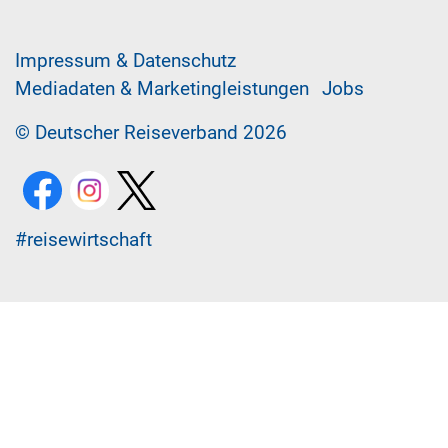
Im­pres­sum & Da­ten­schutz
Me­di­a­da­ten & Mar­ke­ting­leis­tun­gen
Jobs
© Deutscher Reiseverband 2026
#reisewirtschaft